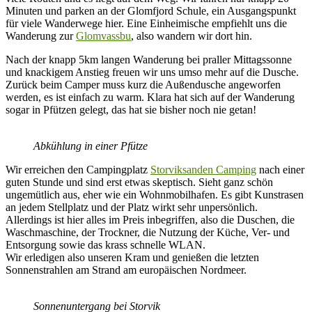
Minuten und parken an der Glomfjord Schule, ein Ausgangspunkt
für viele Wanderwege hier. Eine Einheimische empfiehlt uns die
Wanderung zur
Glomvassbu
, also wandern wir dort hin.
Nach der knapp 5km langen Wanderung bei praller Mittagssonne
und knackigem Anstieg freuen wir uns umso mehr auf die Dusche.
Zurück beim Camper muss kurz die Außendusche angeworfen
werden, es ist einfach zu warm. Klara hat sich auf der Wanderung
sogar in Pfützen gelegt, das hat sie bisher noch nie getan!
Abkühlung in einer Pfütze
Wir erreichen den Campingplatz
Storviksanden Camping
nach einer
guten Stunde und sind erst etwas skeptisch. Sieht ganz schön
ungemütlich aus, eher wie ein Wohnmobilhafen. Es gibt Kunstrasen
an jedem Stellplatz und der Platz wirkt sehr unpersönlich.
Allerdings ist hier alles im Preis inbegriffen, also die Duschen, die
Waschmaschine, der Trockner, die Nutzung der Küche, Ver- und
Entsorgung sowie das krass schnelle WLAN.
Wir erledigen also unseren Kram und genießen die letzten
Sonnenstrahlen am Strand am europäischen Nordmeer.
Sonnenuntergang bei Storvik