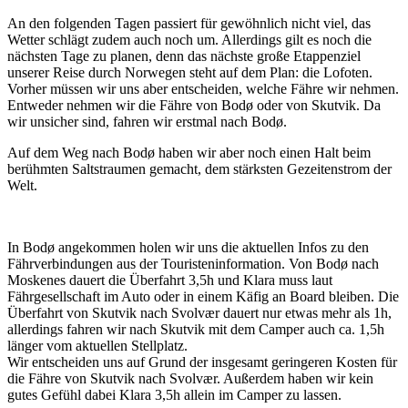
An den folgenden Tagen passiert für gewöhnlich nicht viel, das
Wetter schlägt zudem auch noch um. Allerdings gilt es noch die
nächsten Tage zu planen, denn das nächste große Etappenziel
unserer Reise durch Norwegen steht auf dem Plan: die Lofoten.
Vorher müssen wir uns aber entscheiden, welche Fähre wir nehmen.
Entweder nehmen wir die Fähre von Bodø oder von Skutvik. Da
wir unsicher sind, fahren wir erstmal nach Bodø.
Auf dem Weg nach Bodø haben wir aber noch einen Halt beim
berühmten Saltstraumen gemacht, dem stärksten Gezeitenstrom der
Welt.
In Bodø angekommen holen wir uns die aktuellen Infos zu den
Fährverbindungen aus der Touristeninformation. Von Bodø nach
Moskenes dauert die Überfahrt 3,5h und Klara muss laut
Fährgesellschaft im Auto oder in einem Käfig an Board bleiben. Die
Überfahrt von Skutvik nach Svolvær dauert nur etwas mehr als 1h,
allerdings fahren wir nach Skutvik mit dem Camper auch ca. 1,5h
länger vom aktuellen Stellplatz.
Wir entscheiden uns auf Grund der insgesamt geringeren Kosten für
die Fähre von Skutvik nach Svolvær. Außerdem haben wir kein
gutes Gefühl dabei Klara 3,5h allein im Camper zu lassen.