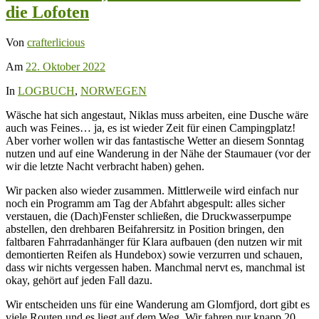
die Lofoten
Von
crafterlicious
Am
22. Oktober 2022
In
LOGBUCH
,
NORWEGEN
Wäsche hat sich angestaut, Niklas muss arbeiten, eine Dusche wäre
auch was Feines… ja, es ist wieder Zeit für einen Campingplatz!
Aber vorher wollen wir das fantastische Wetter an diesem Sonntag
nutzen und auf eine Wanderung in der Nähe der Staumauer (vor der
wir die letzte Nacht verbracht haben) gehen.
Wir packen also wieder zusammen. Mittlerweile wird einfach nur
noch ein Programm am Tag der Abfahrt abgespult: alles sicher
verstauen, die (Dach)Fenster schließen, die Druckwasserpumpe
abstellen, den drehbaren Beifahrersitz in Position bringen, den
faltbaren Fahrradanhänger für Klara aufbauen (den nutzen wir mit
demontierten Reifen als Hundebox) sowie verzurren und schauen,
dass wir nichts vergessen haben. Manchmal nervt es, manchmal ist
okay, gehört auf jeden Fall dazu.
Wir entscheiden uns für eine Wanderung am Glomfjord, dort gibt es
viele Routen und es liegt auf dem Weg. Wir fahren nur knapp 20